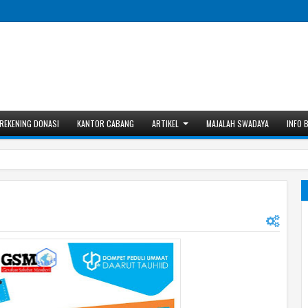
REKENING DONASI
KANTOR CABANG
ARTIKEL
MAJALAH SWADAYA
INFO 