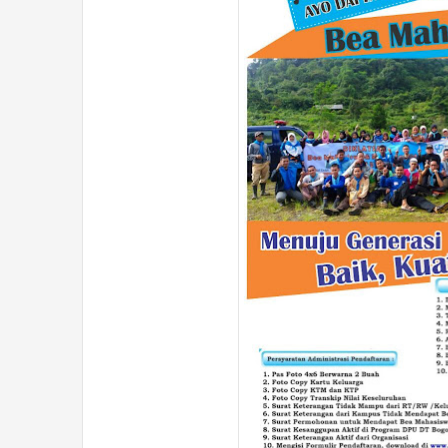
Pray For Turkey Gempa Terdahsyat
3:47 PM
Dalam 100 Tahun Terakhir
Gebyar Kebaikan : Bangun Cepat 100
11:58 AM
Masjid Di Cianjur
#PrayForCianjur Tanggap Bencana Di
6:17 PM
Negeri Tercinta
6:09 PM